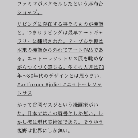
ファミマがメタモルしたという麻布台
ショップ。
リビングに存在する事そのものが機能
と。つまりリビングは最早アートギャ
ラリーに翻訳された。テーブルや棚は
本来の機能から外れてアート作品であ
る。エットーレソットサス展を眺めな
がらつくづく感じる。多くの人達は70
年〜80年代のデザインとは思うまい。
#artforum #juliet #エットーレソッ
トサス
かって谷岡ヤスジという漫画家がい
た。日本ではこの肩書きしか無い。し
かし彼は現代美術家である。そうゆう
視野は世界にしか無い。