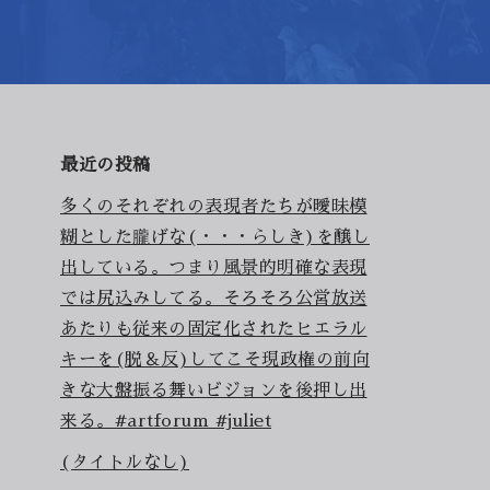
最近の投稿
多くのそれぞれの表現者たちが曖昧模
糊とした朧げな(・・・らしき)を醸し
出している。つまり風景的明確な表現
では尻込みしてる。そろそろ公営放送
あたりも従来の固定化されたヒエラル
キーを(脱＆反)してこそ現政権の前向
きな大盤振る舞いビジョンを後押し出
来る。#artforum #juliet
(タイトルなし)