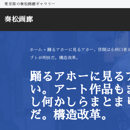
東京都の奏松画廊ギャラリー
コ
奏松画廊
ン
テ
ン
ツ
ホーム
»
踊るアホーに見るアホー。世間は小利口者
へ
プトが明快だ。構造改革。
ス
キ
踊るアホーに見る
ッ
い。アート作品も
プ
し何かしらまとま
だ。構造改革。