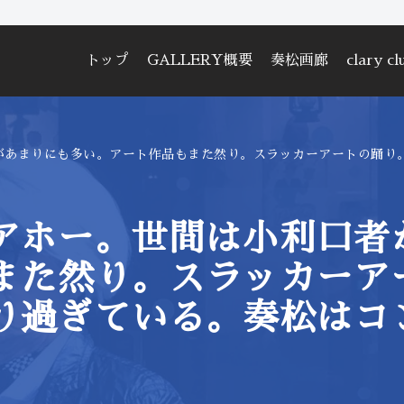
トップ
GALLERY概要
奏松画廊
clary cl
があまりにも多い。アート作品もまた然り。スラッカーアートの踊り
アホー。世間は小利口者
また然り。スラッカーア
り過ぎている。奏松はコ