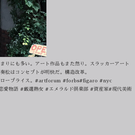
あまりにも多い。アート作品もまた然り。スラッカーアート
。奏松はコンセプトが明快だ。構造改革。
。#artforum #forbs#figaro #nyc
イ #余裕恋愛物語 #厳選熟女 #エメラルド倶楽部 #資産家#現代美術