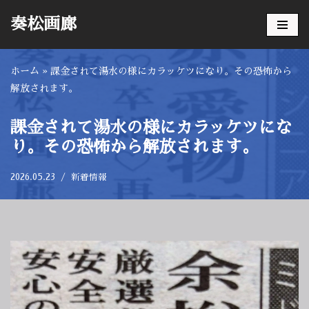
奏松画廊
コ
ン
ホーム
»
課金されて湯水の様にカラッケツになり。その恐怖から
テ
解放されます。
ン
ツ
へ
課金されて湯水の様にカラッケツにな
ス
り。その恐怖から解放されます。
キ
ッ
2026.05.23
新着情報
プ