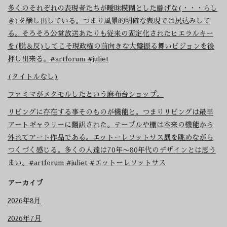
多くのそれぞれの表現者たちが曖昧模糊とした朧げな(・・・らし
き)を醸し出している。つまり風景的明確な表現では尻込みして
る。そろそろ公営放送あたりも従来の固定化されたヒエラルキー
を(脱＆反)してこそ現政権の前向きな大盤振る舞いビジョンを後
押し出来る。#artforum #juliet
(タイトルなし)
ファミマがメタモルしたという麻布台ショップ。
リビングに存在する事そのものが機能と。つまりリビングは最早
アートギャラリーに翻訳された。テーブルや棚は本来の機能から
外れてアート作品である。エットーレソットサス展を眺めながら
つくづく感じる。多くの人達は70年〜80年代のデザインとは思う
まい。#artforum #juliet #エットーレソットサス
アーカイブ
2026年8月
2026年7月