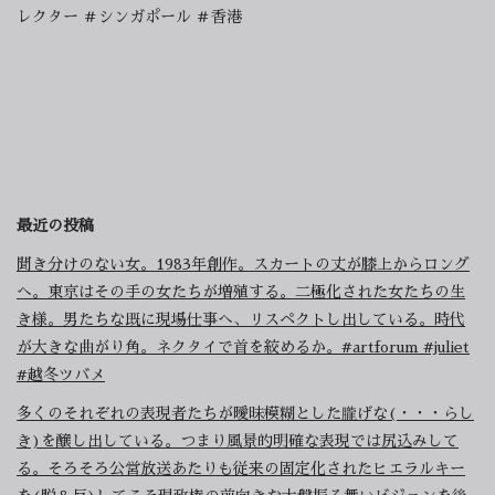
レクター ＃シンガポール ＃香港
最近の投稿
聞き分けのない女。1983年創作。スカートの丈が膝上からロング
へ。東京はその手の女たちが増殖する。二極化された女たちの生
き様。男たちな既に現場仕事へ、リスペクトし出している。時代
が大きな曲がり角。ネクタイで首を絞めるか。#artforum #juliet
#越冬ツバメ
多くのそれぞれの表現者たちが曖昧模糊とした朧げな(・・・らし
き)を醸し出している。つまり風景的明確な表現では尻込みして
る。そろそろ公営放送あたりも従来の固定化されたヒエラルキー