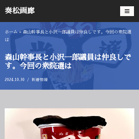
奏松画廊
コ
ン
ホーム
»
森山幹事長と小沢一郎議員は仲良しです。今回の衆院選
テ
は
ン
ツ
へ
森山幹事長と小沢一郎議員は仲良しで
ス
す。今回の衆院選は
キ
ッ
2024.10.30
新着情報
プ