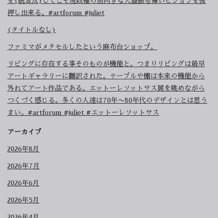
を(脱＆反)してこそ現政権の前向きな大盤振る舞いビジョンを後
押し出来る。#artforum #juliet
(タイトルなし)
ファミマがメタモルしたという麻布台ショップ。
リビングに存在する事そのものが機能と。つまりリビングは最早
アートギャラリーに翻訳された。テーブルや棚は本来の機能から
外れてアート作品である。エットーレソットサス展を眺めながら
つくづく感じる。多くの人達は70年〜80年代のデザインとは思う
まい。#artforum #juliet #エットーレソットサス
アーカイブ
2026年8月
2026年7月
2026年6月
2026年5月
2026年4月