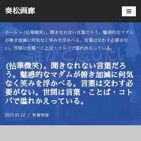
奏松画廊
コ
ン
ホーム
»
(拈華微笑)。聞きなれない言葉だろう。魅惑的なマダム
テ
が俯き加減に何気なく笑みを浮かべる。言葉は交わす必要がな
ン
い。世間は言葉・ことば・コトバで溢れかえっている。
ツ
へ
ス
(拈華微笑)。聞きなれない言葉だろ
キ
う。魅惑的なマダムが俯き加減に何気
ッ
なく笑みを浮かべる。言葉は交わす必
プ
要がない。世間は言葉・ことば・コト
バで溢れかえっている。
2025.01.12
新着情報