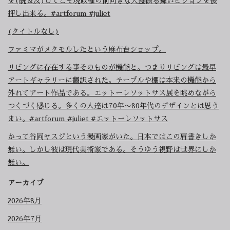
を(脱＆反)してこそ現政権の前向きな大盤振る舞いビジョンを後
押し出来る。#artforum #juliet
(タイトルなし)
ファミマがメタモルしたという麻布台ショップ。
リビングに存在する事そのものが機能と。つまりリビングは最早
アートギャラリーに翻訳された。テーブルや棚は本来の機能から
外れてアート作品である。エットーレソットサス展を眺めながら
つくづく感じる。多くの人達は70年〜80年代のデザインとは思う
まい。#artforum #juliet #エットーレソットサス
かって谷岡ヤスジという漫画家がいた。日本ではこの肩書きしか
無い。しかし彼は現代美術家である。そうゆう視野は世界にしか
無い。
アーカイブ
2026年8月
2026年7月