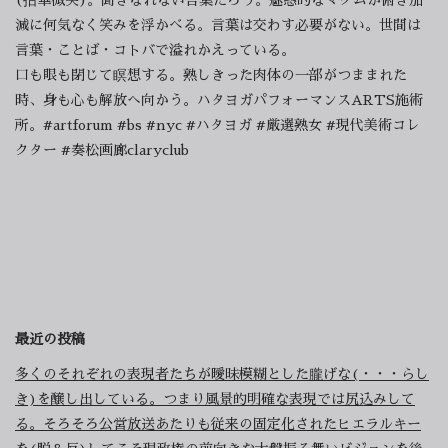
減に何気なく笑みを浮かべる。言葉は交わす必要がない。世間は
言葉・ことば・コトバで溢れかえっている。
口も眼も閉じて瞑想する。熟しきった肉体の一部がつままれた
時、身も心も解放へ向かう。ハタヨガパフォーマンスARTS施術
所。#artforum #bs #nyc #ハタヨガ #厳選熟女 #現代美術コレ
クター #奏松画廊claryclub
最近の投稿
多くのそれぞれの表現者たちが曖昧模糊とした朧げな(・・・らし
き)を醸し出している。つまり風景的明確な表現では尻込みして
る。そろそろ公営放送あたりも従来の固定化されたヒエラルキー