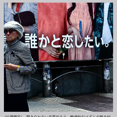
(拈華微笑)。聞きなれない言葉だろう。魅惑的なマダムが俯き加