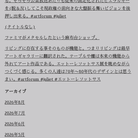
る。そろそろ公営放送あたりも従来の固定化されたヒエラルキー
を(脱＆反)してこそ現政権の前向きな大盤振る舞いビジョンを後
押し出来る。#artforum #juliet
(タイトルなし)
ファミマがメタモルしたという麻布台ショップ。
リビングに存在する事そのものが機能と。つまりリビングは最早
アートギャラリーに翻訳された。テーブルや棚は本来の機能から
外れてアート作品である。エットーレソットサス展を眺めながら
つくづく感じる。多くの人達は70年〜80年代のデザインとは思う
まい。#artforum #juliet #エットーレソットサス
アーカイブ
2026年8月
2026年7月
2026年6月
2026年5月