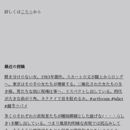
詳しくは
こちら
から
最近の投稿
聞き分けのない女。1983年創作。スカートの丈が膝上からロング
へ。東京はその手の女たちが増殖する。二極化された女たちの生
き様。男たちな既に現場仕事へ、リスペクトし出している。時代
が大きな曲がり角。ネクタイで首を絞めるか。#artforum #juliet
#越冬ツバメ
多くのそれぞれの表現者たちが曖昧模糊とした朧げな(・・・らし
き)を醸し出している。つまり風景的明確な表現では尻込みして