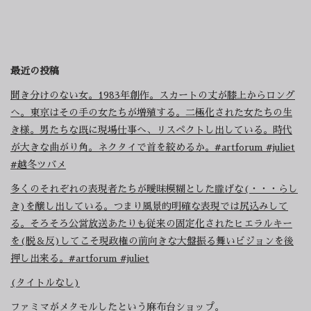
最近の投稿
聞き分けのない女。1983年創作。スカートの丈が膝上からロング
へ。東京はその手の女たちが増殖する。二極化された女たちの生
き様。男たちな既に現場仕事へ、リスペクトし出している。時代
が大きな曲がり角。ネクタイで首を絞めるか。#artforum #juliet
#越冬ツバメ
多くのそれぞれの表現者たちが曖昧模糊とした朧げな(・・・らし
き)を醸し出している。つまり風景的明確な表現では尻込みして
る。そろそろ公営放送あたりも従来の固定化されたヒエラルキー
を(脱＆反)してこそ現政権の前向きな大盤振る舞いビジョンを後
押し出来る。#artforum #juliet
(タイトルなし)
ファミマがメタモルしたという麻布台ショップ。