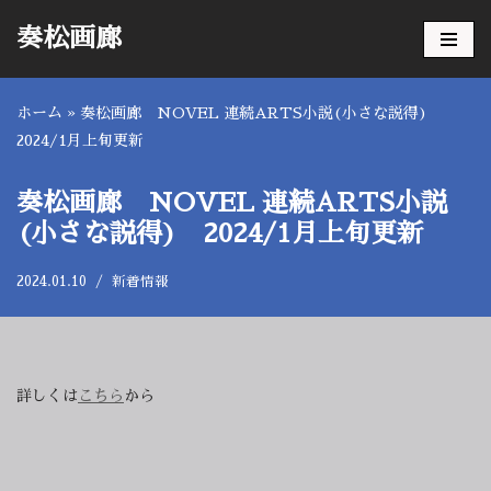
奏松画廊
コ
ン
ホーム
»
奏松画廊 NOVEL 連続ARTS小説(小さな説得)
テ
2024/1月上旬更新
ン
ツ
へ
奏松画廊 NOVEL 連続ARTS小説
ス
(小さな説得) 2024/1月上旬更新
キ
ッ
2024.01.10
新着情報
プ
詳しくは
こちら
から