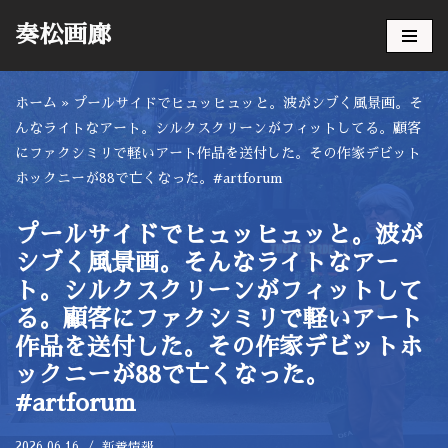
奏松画廊
コ
ン
ホーム
»
プールサイドでヒュッヒュッと。波がシブく風景画。そ
テ
んなライトなアート。シルクスクリーンがフィットしてる。顧客
ン
にファクシミリで軽いアート作品を送付した。その作家デビット
ツ
ホックニーが88で亡くなった。#artforum
へ
ス
キ
プールサイドでヒュッヒュッと。波が
ッ
シブく風景画。そんなライトなアー
プ
ト。シルクスクリーンがフィットして
る。顧客にファクシミリで軽いアート
作品を送付した。その作家デビットホ
ックニーが88で亡くなった。
#artforum
2026.06.16
新着情報