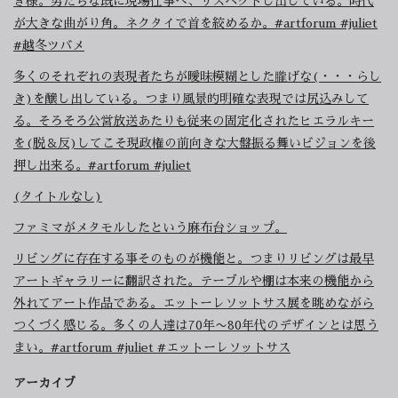
き様。男たちな既に現場仕事へ、リスペクトし出している。時代
が大きな曲がり角。ネクタイで首を絞めるか。#artforum #juliet
#越冬ツバメ
多くのそれぞれの表現者たちが曖昧模糊とした朧げな(・・・らし
き)を醸し出している。つまり風景的明確な表現では尻込みして
る。そろそろ公営放送あたりも従来の固定化されたヒエラルキー
を(脱＆反)してこそ現政権の前向きな大盤振る舞いビジョンを後
押し出来る。#artforum #juliet
(タイトルなし)
ファミマがメタモルしたという麻布台ショップ。
リビングに存在する事そのものが機能と。つまりリビングは最早
アートギャラリーに翻訳された。テーブルや棚は本来の機能から
外れてアート作品である。エットーレソットサス展を眺めながら
つくづく感じる。多くの人達は70年〜80年代のデザインとは思う
まい。#artforum #juliet #エットーレソットサス
アーカイブ