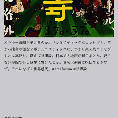
どうゆー番組が受けるのか。ペシミスティックなコンセプト。だ
から拙者の様なオポチュニスティックな、つまり楽天的コンセプ
トとは真反対。例えば陰謀論。日本で大地震が起こるとか。要ら
ない参院で少し選挙に負けたとか。さも大袈裟に喧伝するシワ
ザ。それになびく世界愚民。#artsforum #陰謀論