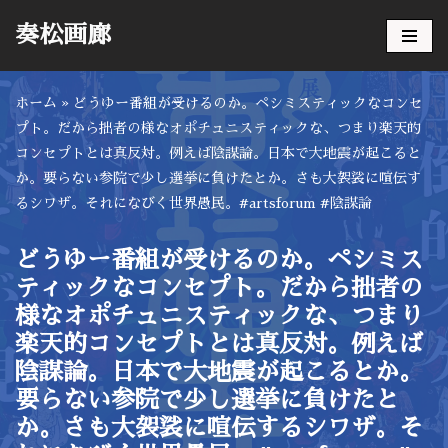
奏松画廊
コ
ン
ホーム
»
どうゆー番組が受けるのか。ペシミスティックなコンセ
テ
プト。だから拙者の様なオポチュニスティックな、つまり楽天的
ン
コンセプトとは真反対。例えば陰謀論。日本で大地震が起こると
ツ
か。要らない参院で少し選挙に負けたとか。さも大袈裟に喧伝す
へ
るシワザ。それになびく世界愚民。#artsforum #陰謀論
ス
キ
ッ
どうゆー番組が受けるのか。ペシミス
プ
ティックなコンセプト。だから拙者の
様なオポチュニスティックな、つまり
楽天的コンセプトとは真反対。例えば
陰謀論。日本で大地震が起こるとか。
要らない参院で少し選挙に負けたと
か。さも大袈裟に喧伝するシワザ。そ