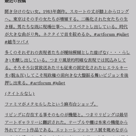
最近の投稿
聞き分けのない女。1983年創作。スカートの丈が膝上からロング
へ。東京はその手の女たちが増殖する。二極化された女たちの生
き様。男たちな既に現場仕事へ、リスペクトし出している。時代
が大きな曲がり角。ネクタイで首を絞めるか。#artforum #juliet
#越冬ツバメ
多くのそれぞれの表現者たちが曖昧模糊とした朧げな(・・・らし
き)を醸し出している。つまり風景的明確な表現では尻込みして
る。そろそろ公営放送あたりも従来の固定化されたヒエラルキー
を(脱＆反)してこそ現政権の前向きな大盤振る舞いビジョンを後
押し出来る。#artforum #juliet
(タイトルなし)
ファミマがメタモルしたという麻布台ショップ。
リビングに存在する事そのものが機能と。つまりリビングは最早
アートギャラリーに翻訳された。テーブルや棚は本来の機能から
外れてアート作品である。エットーレソットサス展を眺めながら