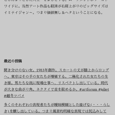
ワイドに。当然アート作品も経済が右肩上がりのビッグサイズは
イミナイジャン～。つまり価値無し＆ヘタということになる。
最近の投稿
聞き分けのない女。1983年創作。スカートの丈が膝上からロング
へ。東京はその手の女たちが増殖する。二極化された女たちの生
き様。男たちな既に現場仕事へ、リスペクトし出している。時代
が大きな曲がり角。ネクタイで首を絞めるか。#artforum #juliet
#越冬ツバメ
多くのそれぞれの表現者たちが曖昧模糊とした朧げな(・・・らし
き)を醸し出している。つまり風景的明確な表現では尻込みして