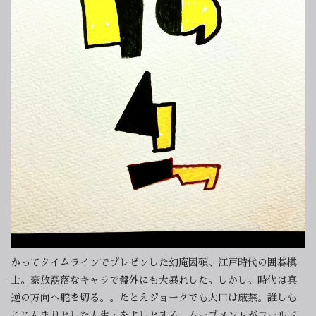
かってタイムラインでプレゼンした幻庵因碩、江戸時代の囲碁棋
士。豪放磊落なキャラで盤外にも大暴れした。しかし、時代は真
逆の方向へ舵を切る。。たとえジョークでも大口は厳禁。誰しも
こじんまりとした人生・をよしとする。ムーブメントがワールド