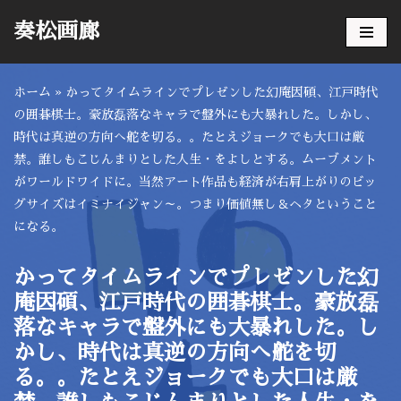
奏松画廊
コ
ン
ホーム
»
かってタイムラインでプレゼンした幻庵因碩、江戸時代
テ
の囲碁棋士。豪放磊落なキャラで盤外にも大暴れした。しかし、
ン
時代は真逆の方向へ舵を切る。。たとえジョークでも大口は厳
ツ
禁。誰しもこじんまりとした人生・をよしとする。ムーブメント
へ
がワールドワイドに。当然アート作品も経済が右肩上がりのビッ
ス
グサイズはイミナイジャン～。つまり価値無し＆ヘタということ
キ
になる。
ッ
プ
かってタイムラインでプレゼンした幻
庵因碩、江戸時代の囲碁棋士。豪放磊
落なキャラで盤外にも大暴れした。し
かし、時代は真逆の方向へ舵を切
る。。たとえジョークでも大口は厳