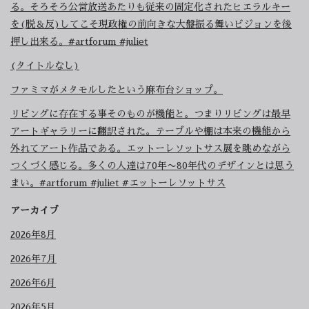
る。そろそろ公営放送あたりも従来の固定化されたヒエラルキー
を(脱＆反)してこそ現政権の前向きな大盤振る舞いビジョンを後
押し出来る。#artforum #juliet
(タイトルなし)
ファミマがメタモルしたという麻布台ショップ。
リビングに存在する事そのものが機能と。つまりリビングは最早
アートギャラリーに翻訳された。テーブルや棚は本来の機能から
外れてアート作品である。エットーレソットサス展を眺めながら
つくづく感じる。多くの人達は70年〜80年代のデザインとは思う
まい。#artforum #juliet #エットーレソットサス
アーカイブ
2026年8月
2026年7月
2026年6月
2026年5月