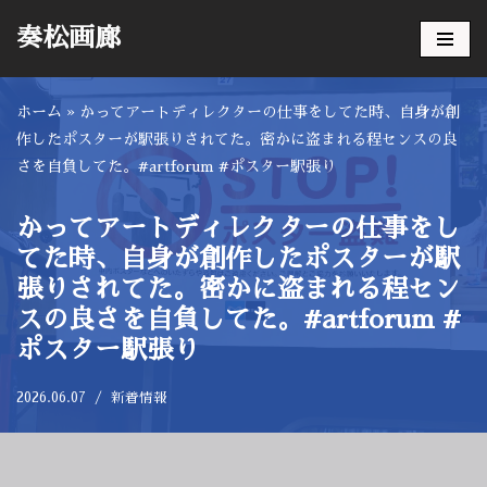
奏松画廊
コ
ン
ホーム
»
かってアートディレクターの仕事をしてた時、自身が創
テ
作したポスターが駅張りされてた。密かに盗まれる程センスの良
ン
さを自負してた。#artforum #ポスター駅張り
ツ
へ
ス
かってアートディレクターの仕事をし
キ
てた時、自身が創作したポスターが駅
ッ
張りされてた。密かに盗まれる程セン
プ
スの良さを自負してた。#artforum #
ポスター駅張り
2026.06.07
新着情報