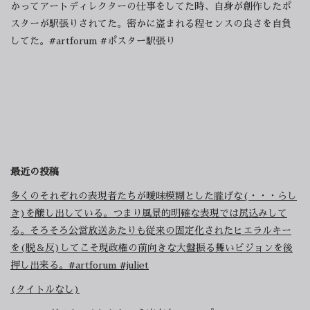
かってアートディレクターの仕事をしてた時、自身が創作したポ
スターが駅張りされてた。密かに盗まれる程センスの良さを自負
してた。#artforum #ポスター駅張り
最近の投稿
多くのそれぞれの表現者たちが曖昧模糊とした朧げな(・・・らし
き)を醸し出している。つまり風景的明確な表現では尻込みして
る。そろそろ公営放送あたりも従来の固定化されたヒエラルキー
を(脱＆反)してこそ現政権の前向きな大盤振る舞いビジョンを後
押し出来る。#artforum #juliet
(タイトルなし)